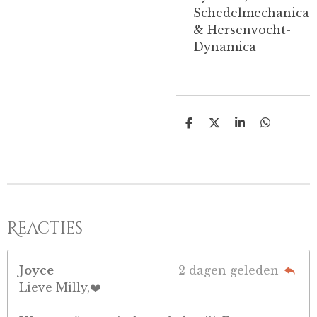
Schedelmechanica
& Hersenvocht-
Dynamica
D
D
S
D
e
e
h
e
l
e
a
l
e
l
r
e
n
e
n
Reacties
Joyce
2 dagen geleden
Lieve Milly,❤️