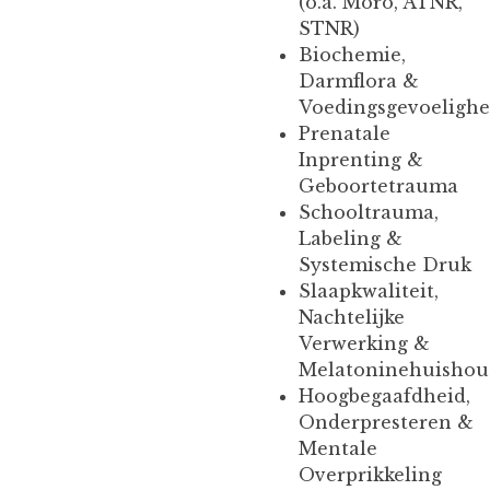
(o.a. Moro, ATNR,
STNR)
Biochemie,
Darmflora &
Voedingsgevoeligh
Prenatale
Inprenting &
Geboortetrauma
Schooltrauma,
Labeling &
Systemische Druk
Slaapkwaliteit,
Nachtelijke
Verwerking &
Melatoninehuishou
Hoogbegaafdheid,
Onderpresteren &
Mentale
Overprikkeling