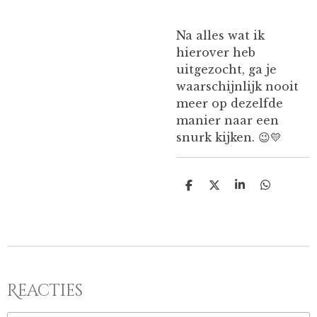
Na alles wat ik
hierover heb
uitgezocht, ga je
waarschijnlijk nooit
meer op dezelfde
manier naar een
snurk kijken. 😉💛
D
D
S
D
e
e
h
e
l
e
a
l
e
l
r
e
n
e
n
Reacties