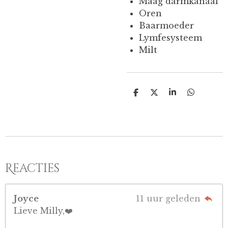
Maag darmkanaal
Oren
Baarmoeder
Lymfesysteem
Milt
D
D
S
D
e
e
h
e
l
e
a
l
e
l
r
e
n
e
n
Reacties
Joyce
11 uur geleden
Lieve Milly,❤️