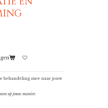
tie en
ming
agen
 de behandeling mee naar jouw
assen op jouw manier.