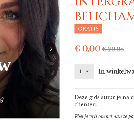
intergra
belicha
GRATIS
€ 0,00
€ 29,95
In winkelw
Deze gids stuur je na
clienten.
Voel je vrij om het aan te p