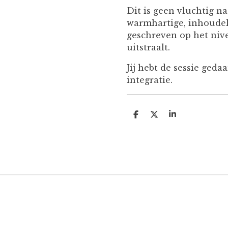
Dit is geen vluchtig na
warmhartige, inhoudeli
geschreven op het nive
uitstraalt.
Jij hebt de sessie geda
integratie.
D
D
S
e
e
h
l
e
a
e
l
r
n
e