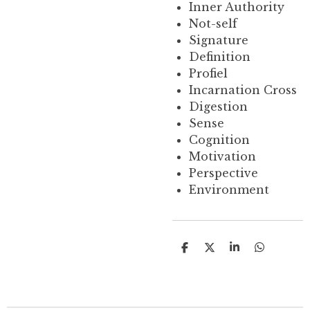
Inner Authority
Not-self
Signature
Definition
Profiel
Incarnation Cross
Digestion
Sense
Cognition
Motivation
Perspective
Environment
D
D
S
D
e
e
h
e
l
e
a
l
e
l
r
e
n
e
n