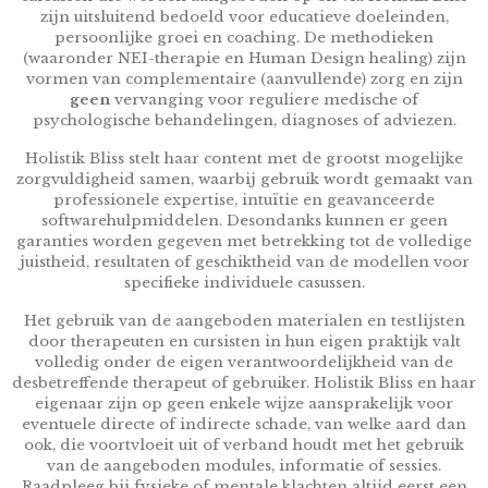
zijn uitsluitend bedoeld voor educatieve doeleinden,
persoonlijke groei en coaching. De methodieken
(waaronder NEI-therapie en Human Design healing) zijn
vormen van complementaire (aanvullende) zorg en zijn
geen
vervanging voor reguliere medische of
psychologische behandelingen, diagnoses of adviezen.
Holistik Bliss stelt haar content met de grootst mogelijke
zorgvuldigheid samen, waarbij gebruik wordt gemaakt van
professionele expertise, intuïtie en geavanceerde
softwarehulpmiddelen. Desondanks kunnen er geen
garanties worden gegeven met betrekking tot de volledige
juistheid, resultaten of geschiktheid van de modellen voor
specifieke individuele casussen.
Het gebruik van de aangeboden materialen en testlijsten
door therapeuten en cursisten in hun eigen praktijk valt
volledig onder de eigen verantwoordelijkheid van de
desbetreffende therapeut of gebruiker. Holistik Bliss en haar
eigenaar zijn op geen enkele wijze aansprakelijk voor
eventuele directe of indirecte schade, van welke aard dan
ook, die voortvloeit uit of verband houdt met het gebruik
van de aangeboden modules, informatie of sessies.
Raadpleeg bij fysieke of mentale klachten altijd eerst een