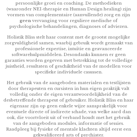
persoonlijke groei en coaching. De methodieken
(waaronder NEI-therapie en Human Design healing) zijn
vormen van complementaire (aanvullende) zorg en zijn
geen
vervanging voor reguliere medische of
psychologische behandelingen, diagnoses of adviezen.
Holistik Bliss stelt haar content met de grootst mogelijke
zorgvuldigheid samen, waarbij gebruik wordt gemaakt van
professionele expertise, intuïtie en geavanceerde
softwarehulpmiddelen. Desondanks kunnen er geen
garanties worden gegeven met betrekking tot de volledige
juistheid, resultaten of geschiktheid van de modellen voor
specifieke individuele casussen.
Het gebruik van de aangeboden materialen en testlijsten
door therapeuten en cursisten in hun eigen praktijk valt
volledig onder de eigen verantwoordelijkheid van de
desbetreffende therapeut of gebruiker. Holistik Bliss en haar
eigenaar zijn op geen enkele wijze aansprakelijk voor
eventuele directe of indirecte schade, van welke aard dan
ook, die voortvloeit uit of verband houdt met het gebruik
van de aangeboden modules, informatie of sessies.
Raadpleeg bij fysieke of mentale klachten altijd eerst een
gekwalificeerd arts of psychiater.