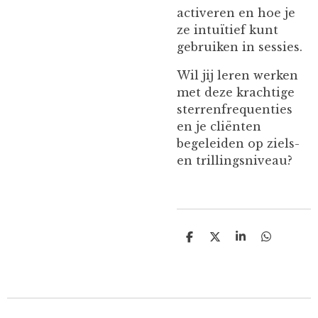
activeren en hoe je
ze intuïtief kunt
gebruiken in sessies.
Wil jij leren werken
met deze krachtige
sterrenfrequenties
en je cliënten
begeleiden op ziels-
en trillingsniveau?
D
D
S
D
e
e
h
e
l
e
a
l
e
l
r
e
n
e
n