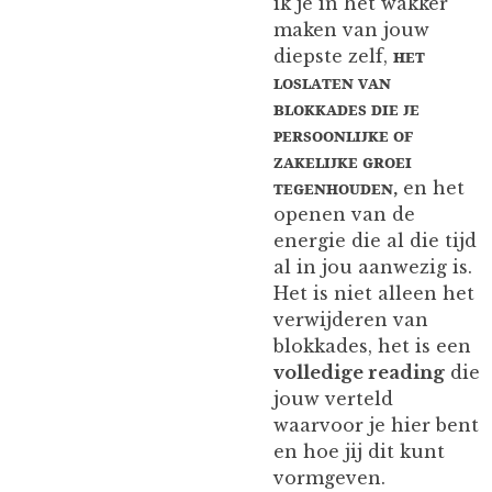
ik je in het wakker
maken van jouw
diepste zelf,
ʜᴇᴛ
ʟᴏꜱʟᴀᴛᴇɴ ᴠᴀɴ
ʙʟᴏᴋᴋᴀᴅᴇꜱ ᴅɪᴇ ᴊᴇ
ᴘᴇʀꜱᴏᴏɴʟɪᴊᴋᴇ ᴏꜰ
ᴢᴀᴋᴇʟɪᴊᴋᴇ ɢʀᴏᴇɪ
ᴛᴇɢᴇɴʜᴏᴜᴅᴇɴ,
en het
openen van de
energie die al die tijd
al in jou aanwezig is.
Het is niet alleen het
verwijderen van
blokkades, het is een
volledige reading
die
jouw verteld
waarvoor je hier bent
en hoe jij dit kunt
vormgeven.