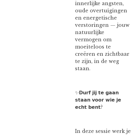
innerlijke angsten,
oude overtuigingen
en energetische
verstoringen — jouw
natuurlijke
vermogen om
moeiteloos te
creëren en zichtbaar
te zijn, in de weg
staan.
✨️𝗗𝘂𝗿𝗳 𝗷𝗶𝗷 𝘁𝗲 𝗴𝗮𝗮𝗻
𝘀𝘁𝗮𝗮𝗻 𝘃𝗼𝗼𝗿 𝘄𝗶𝗲 𝗷𝗲
𝗲𝗰𝗵𝘁 𝗯𝗲𝗻𝘁?
In deze sessie werk je