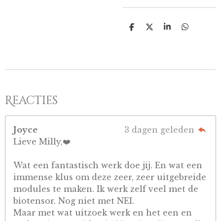
D
D
S
D
e
e
h
e
l
e
a
l
e
l
r
e
n
e
n
Reacties
Joyce
3 dagen geleden
Lieve Milly,❤️
Wat een fantastisch werk doe jij. En wat een
immense klus om deze zeer, zeer uitgebreide
modules te maken. Ik werk zelf veel met de
biotensor. Nog niet met NEI.
Maar met wat uitzoek werk en het een en