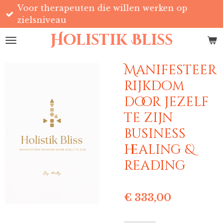
Voor therapeuten die willen werken op
Ga
zielsniveau
direct
naar
Holistik Bliss
de
hoofdinhoud
Manifesteer
rijkdom
door jezelf
te zijn
business
healing &
reading
€ 333,00