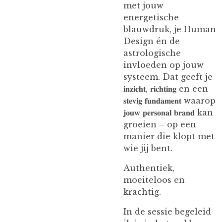
met jouw
energetische
blauwdruk, je Human
Design én de
astrologische
invloeden op jouw
systeem. Dat geeft je
𝐢𝐧𝐳𝐢𝐜𝐡𝐭, 𝐫𝐢𝐜𝐡𝐭𝐢𝐧𝐠 en een
𝐬𝐭𝐞𝐯𝐢𝐠 𝐟𝐮𝐧𝐝𝐚𝐦𝐞𝐧𝐭 waarop
𝐣𝐨𝐮𝐰 𝐩𝐞𝐫𝐬𝐨𝐧𝐚𝐥 𝐛𝐫𝐚𝐧𝐝 kan
groeien – op een
manier die klopt met
wie jij bent.
Authentiek,
moeiteloos en
krachtig.
In de sessie begeleid