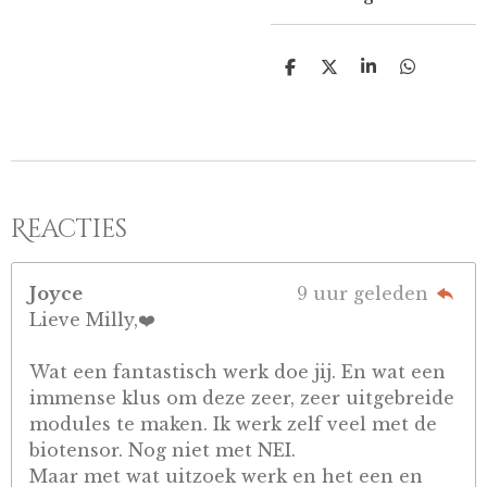
D
D
S
D
e
e
h
e
l
e
a
l
e
l
r
e
n
e
n
Reacties
Joyce
9 uur geleden
Lieve Milly,❤️
Wat een fantastisch werk doe jij. En wat een
immense klus om deze zeer, zeer uitgebreide
modules te maken. Ik werk zelf veel met de
biotensor. Nog niet met NEI.
Maar met wat uitzoek werk en het een en