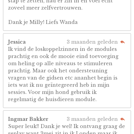
stap te zetten, had er zin in en voel echt
zoveel meer zelfvertrouwen.
Dank je Milly! Liefs Wanda
Jessica
3 maanden geleden
Ik vind de loskoppelzinnen in de modules
prachtig en ook de mooie eind toevoeging
om heling op alle niveaus te stimuleren
prachtig. Maar ook het ondersteuning
vragen van de gidsen etc ananhet begin is
iets wat ik nu geïntegreerd heb in mijn
sessies. Voor mijn hond gebruik ik
regelmatig de huisdieren module.
Ingmar Bakker
3 maanden geleden
Super leuk!! Dank je wel! Ik ontvang graag de
replay want 3mei zit in ik Londen maar ik